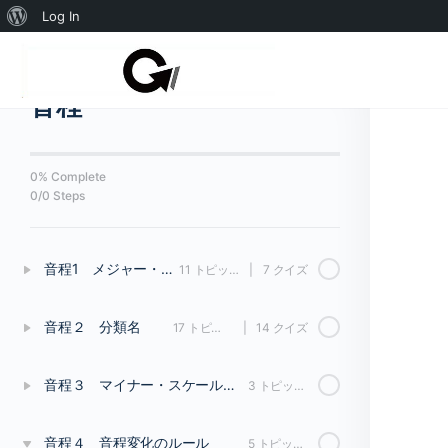
WordPress
Log In
に
Back to コース
つ
音程
い
て
0% Complete
0/0 Steps
音程1 メジャー・スケールの音程
11 トピックス
|
7 クイズ
音程２ 分類名
17 トピックス
|
14 クイズ
音程３ マイナー・スケールの音程
3 トピックス
音程４ 音程変化のルール
5 トピックス