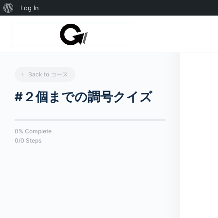
WordPress
Log In
に
つ
い
て
Back to コース
#２個までの調号クイズ
0% Complete
0/0 Steps