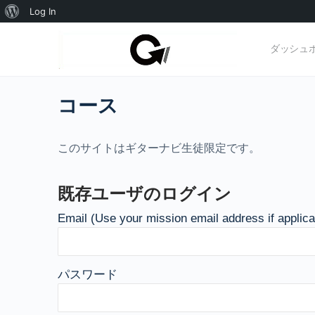
WordPress
Log In
に
ダッシュ
つ
い
コース
て
このサイトはギターナビ生徒限定です。
既存ユーザのログイン
Email (Use your mission email address if applica
パスワード