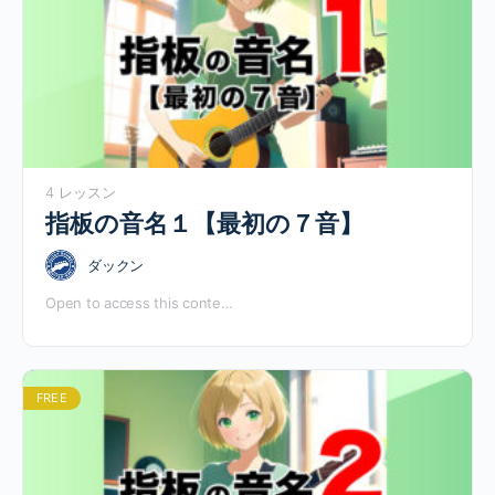
4 レッスン
指板の音名１【最初の７音】
ダックン
Open to access this conte…
FREE