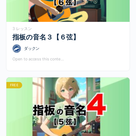
3 レッスン
指板の音名３【６弦】
ダックン
Open to access this conte…
FREE