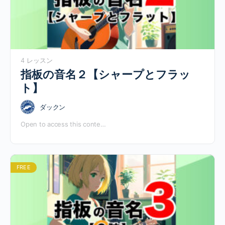
4 レッスン
指板の音名２【シャープとフラッ
ト】
ダックン
Open to access this conte…
FREE