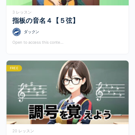
3 レッスン
指板の音名４【５弦】
ダックン
Open to access this conte…
FREE
20 レッスン