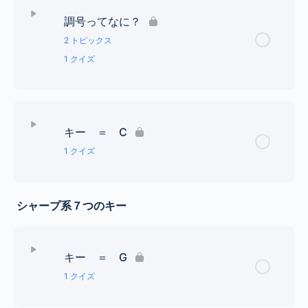
調号ってなに？
2 トピックス
1 クイズ
レッスン Content
0% Complete
0/2 Steps
キー ＝ C
調号を覚えることのメリット
1 クイズ
とりあえず覚えよう、５つのキー
レッスン Content
シャープ系７つのキー
調号ってなに？
キー=Cはどれでしょう？
キー ＝ G
1 クイズ