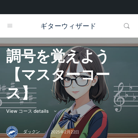
ギターウィザード
調号を覚えよう
【マスターコー
ス】
View コース details
·
ダックン
2025年2月22日