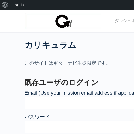
WordPress
Log In
に
ダッシュ
つ
い
カリキュラム
て
このサイトはギターナビ生徒限定です。
既存ユーザのログイン
Email (Use your mission email address if applica
パスワード