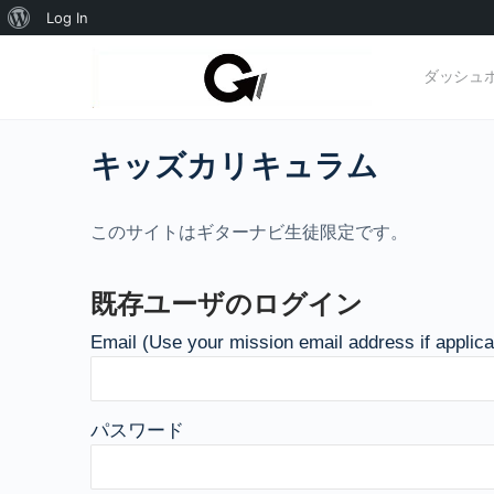
WordPress
Log In
に
ダッシュ
つ
い
キッズカリキュラム
て
このサイトはギターナビ生徒限定です。
既存ユーザのログイン
Email (Use your mission email address if applica
パスワード