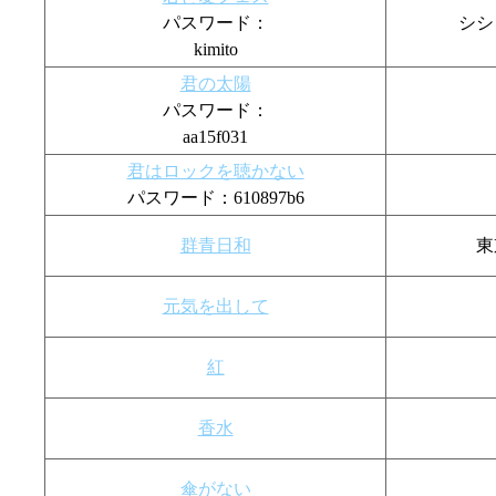
パスワード：
シシ
kimito
君の太陽
パスワード：
aa15f031
君はロックを聴かない
パスワード：610897b6
群青日和
東
元気を出して
紅
香水
傘がない