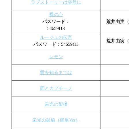
ラブストーリーは突然に
裸の心
パスワード：
荒井由実
54659f13
ルージュの伝言
荒井由実
パスワード：54659f13
レモン
愛を知るまでは
雨とカプチーノ
栄光の架橋
栄光の架橋（簡単Ver）