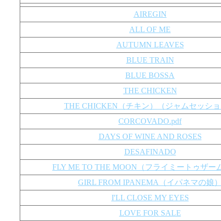
AIREGIN
ALL OF ME
AUTUMN LEAVES
BLUE TRAIN
BLUE BOSSA
THE CHICKEN
THE CHICKEN（チキン）（ジャムセッシ
CORCOVADO.pdf
DAYS OF WINE AND ROSES
DESAFINADO
FLY ME TO THE MOON（フライミートゥザ
GIRL FROM IPANEMA（イパネマの娘
I'LL CLOSE MY EYES
LOVE FOR SALE