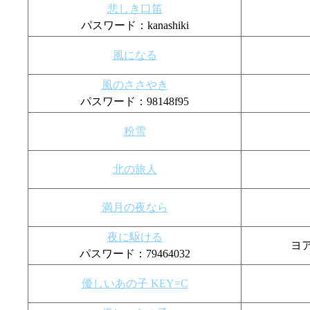
悲しき口笛
パスワード：kanashiki
風になる
風のささやき
パスワード：98148f95
粉雪
北の旅人
満月の夜なら
夜に駆ける
ヨア
パスワード：79464032
優しいあの子 KEY=C