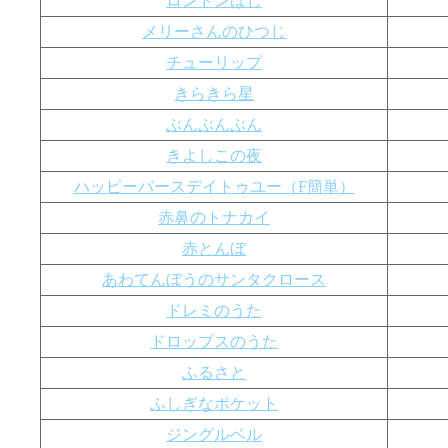
ロンドンばし
メリーさんのひつじ
チューリップ
きらきら星
ぶんぶんぶん
きよしこの夜
ハッピーバースデイトゥユー（F簡単）
赤鼻のトナカイ
赤とんぼ
あわてんぼうのサンタクロース
ドレミのうた
ドロップスのうた
ふるさと
ふしぎなポケット
ジングルベル