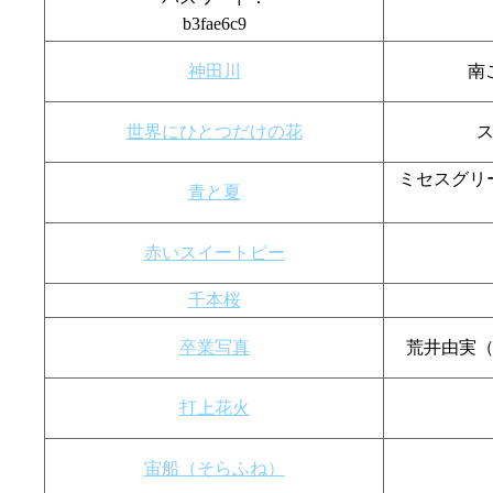
b3fae6c9
神田川
南
世界にひとつだけの花
ミセスグリー
青と夏
赤いスイートピー
千本桜
卒業写真
荒井由実
打上花火
宙船（そらふね）