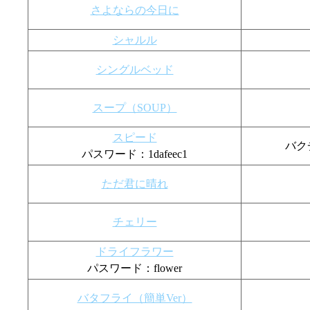
さよならの今日に
シャルル
シングルベッド
スープ（SOUP）
スピード
バク
パスワード：1dafeec1
ただ君に晴れ
チェリー
ドライフラワー
パスワード：flower
バタフライ（簡単Ver）