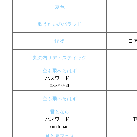
夏色
歌うたいのバラッド
怪物
ヨア
丸の内サディスティック
空も飛べるはず
パスワード：
08e79760
空も飛べるはず
君となら
パスワード：
kimitonara
君と夏フェス