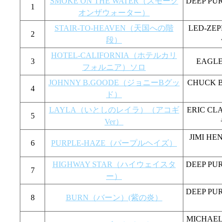
SMOKE ON THE WATER（スモーク
DEEP P
1
オンザウォーター）
STAIR-TO-HEAVEN（天国への階
LED-Z
2
段）
HOTEL-CALIFORNIA（ホテルカリ
3
EAG
フォルニア）ソロ
JOHNNY B.GOODE（ジョニーBグッ
CHUCK
4
ド）
LAYLA（いとしのレイラ）（アコギ
ERIC C
5
Ver）
JIMI 
6
PURPLE-HAZE（パープルヘイズ）
HIGHWAY STAR（ハイウェイスタ
DEEP P
7
ー）
DEEP P
8
BURN（バーン）(紫の炎）
MICHAE