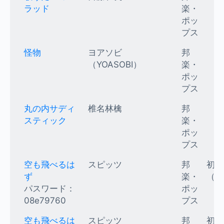
ラッド
楽・
ポッ
プス
怪物
ヨアソビ
邦
（YOASOBI）
楽・
ポッ
プス
丸の内サディ
椎名林檎
邦
スティック
楽・
ポッ
プス
空も飛べるは
スピッツ
邦
初級
ず
楽・
（K
パスワード：
ポッ
08e79760
プス
空も飛べるは
スピッツ
邦
初級