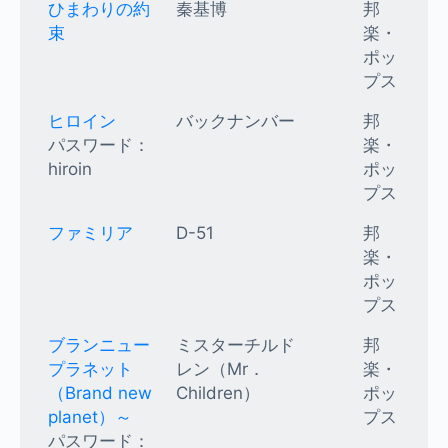
ひまわりの約
秦基博
邦
束
楽・
ポッ
プス
ヒロイン
バックナンバー
邦
パスワード：
楽・
hiroin
ポッ
プス
ファミリア
D-51
邦
楽・
ポッ
プス
ブランニュー
ミスターチルド
邦
プラネット
レン（Mr．
楽・
（Brand new
Children）
ポッ
planet）～
プス
パスワード：