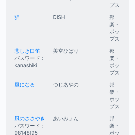
プス
猫
DISH
邦
楽・
ポッ
プス
悲しき口笛
美空ひばり
邦
パスワード：
楽・
kanashiki
ポッ
プス
風になる
つじあやの
邦
楽・
ポッ
プス
風のささやき
あいみょん
邦
パスワード：
楽・
98148f95
ポッ