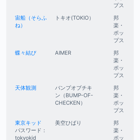
プス
宙船（そらふ
トキオ(TOKIO）
邦
ね）
楽・
ポッ
プス
蝶々結び
AIMER
邦
楽・
ポッ
プス
天体観測
バンプオブチキ
邦
ン（BUMP-OF-
楽・
CHECKEN）
ポッ
プス
東京キッド
美空ひばり
邦
パスワード：
楽・
tokyokid
ポッ