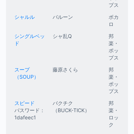
プス
シャルル
バルーン
ボカ
ロ
シングルベッ
シャ乱Q
邦
ド
楽・
ポッ
プス
スープ
藤原さくら
邦
（SOUP）
楽・
ポッ
プス
スピード
バクチク
邦
パスワード：
（BUCK-TICK）
楽・
1dafeec1
ロッ
ク