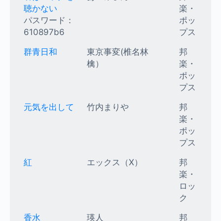
聴かない
楽・
パスワード：
ポッ
610897b6
プス
群青日和
東京事変(椎名林
邦
檎）
楽・
ポッ
プス
元気を出して
竹内まりや
邦
楽・
ポッ
プス
紅
エックス（X）
邦
楽・
ロッ
ク
香水
瑛人
邦