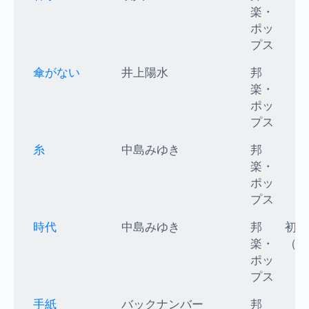
楽・
ポッ
プス
傘がない
井上陽水
邦
楽・
ポッ
プス
糸
中島みゆき
邦
楽・
ポッ
プス
時代
中島みゆき
邦
初級
楽・
（K
ポッ
プス
手紙
バックナンバー
邦