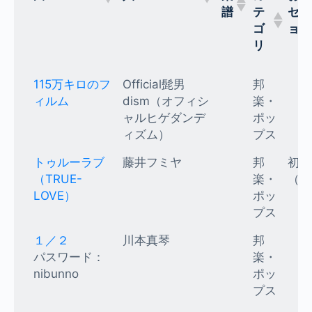
譜
テ
セレ
ゴ
ョン
リ
115万キロのフ
Official髭男
邦
ィルム
dism（オフィシ
楽・
ャルヒゲダンデ
ポッ
ィズム）
プス
トゥルーラブ
藤井フミヤ
邦
初級
（TRUE-
楽・
（K
LOVE）
ポッ
プス
１／２
川本真琴
邦
パスワード：
楽・
nibunno
ポッ
プス