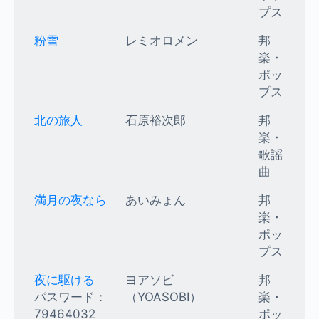
プス
粉雪
レミオロメン
邦
楽・
ポッ
プス
北の旅人
石原裕次郎
邦
楽・
歌謡
曲
満月の夜なら
あいみょん
邦
楽・
ポッ
プス
夜に駆ける
ヨアソビ
邦
パスワード：
（YOASOBI）
楽・
79464032
ポッ