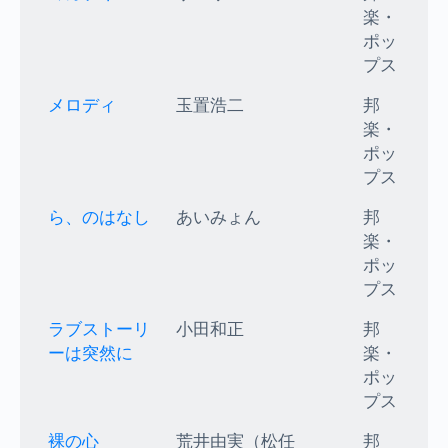
楽・
ポッ
プス
メロディ
玉置浩二
邦
楽・
ポッ
プス
ら、のはなし
あいみょん
邦
楽・
ポッ
プス
ラブストーリ
小田和正
邦
ーは突然に
楽・
ポッ
プス
裸の心
荒井由実（松任
邦