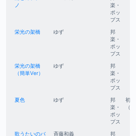
ノ
楽・
ポッ
プス
栄光の架橋
ゆず
邦
楽・
ポッ
プス
栄光の架橋
ゆず
邦
（簡単Ver）
楽・
ポッ
プス
夏色
ゆず
邦
初級
楽・
（K
ポッ
プス
歌うたいのバ
斉藤和義
邦