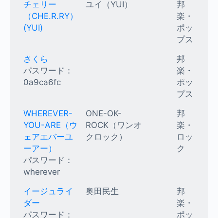
チェリー
ユイ（YUI）
邦
（CHE.R.RY）
楽・
(YUI)
ポッ
プス
さくら
邦
パスワード：
楽・
0a9ca6fc
ポッ
プス
WHEREVER-
ONE-OK-
邦
YOU-ARE（ウ
ROCK（ワンオ
楽・
ェアエバーユ
クロック）
ロッ
ーアー）
ク
パスワード：
wherever
イージュライ
奥田民生
邦
ダー
楽・
パスワード：
ポッ