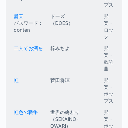
プス
曇天
ドーズ
邦
パスワード：
（DOES）
楽・
donten
ロッ
ク
二人でお酒を
梓みちよ
邦
楽・
歌謡
曲
虹
菅田将暉
邦
楽・
ポッ
プス
虹色の戦争
世界の終わり
邦
（SEKAINO-
楽・
OWARI）
ポッ