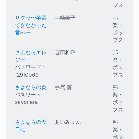
プス
サクラ〜卒業
半崎美子
邦
できなかった
楽・
君へ〜
ポッ
プス
さよならエレ
菅田将暉
邦
ジー
楽・
パスワード：
ポッ
f29f0b69
プス
さよならの夏
手嶌 葵
邦
パスワード：
楽・
sayonara
ポッ
プス
さよならの今
あいみょん
邦
日に
楽・
ポッ