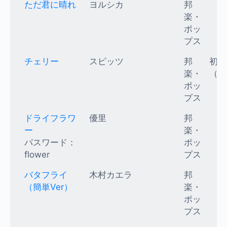
ただ君に晴れ
ヨルシカ
邦
楽・
ポッ
プス
チェリー
スピッツ
邦
初級
楽・
（K
ポッ
プス
ドライフラワ
優里
邦
ー
楽・
パスワード：
ポッ
flower
プス
バタフライ
木村カエラ
邦
（簡単Ver）
楽・
ポッ
プス