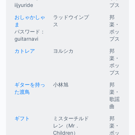
iijyuride
プス
おしゃかしゃ
ラッドウインプ
邦
ま
ス
楽・
パスワード：
ポッ
guitarnavi
プス
カトレア
ヨルシカ
邦
楽・
ポッ
プス
ギターを持っ
小林旭
邦
た渡鳥
楽・
歌謡
曲
ギフト
ミスターチルド
邦
レン（Mr．
楽・
Children）
ポッ