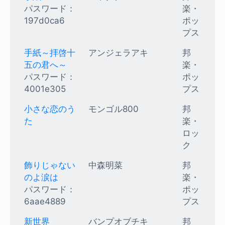
パスワード：
楽・
197d0ca6
ポッ
プス
手紙～拝啓十
アンジェラアキ
邦
五の君へ～
楽・
パスワード：
ポッ
4001e305
プス
小さな恋のう
モンゴル800
邦
た
楽・
ロッ
ク
飾りじゃない
中森明菜
邦
のよ涙は
楽・
パスワード：
ポッ
6aae4889
プス
新世界
バンプオブチキ
邦