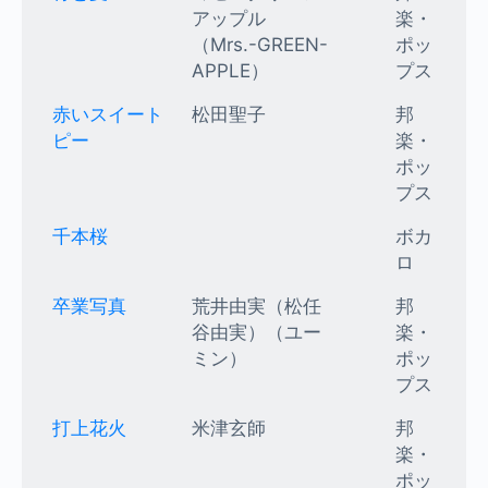
アップル
楽・
（Mrs.-GREEN-
ポッ
APPLE）
プス
赤いスイート
松田聖子
邦
ピー
楽・
ポッ
プス
千本桜
ボカ
ロ
卒業写真
荒井由実（松任
邦
谷由実）（ユー
楽・
ミン）
ポッ
プス
打上花火
米津玄師
邦
楽・
ポッ