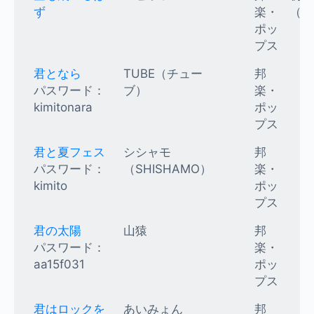
ず
楽・
（K
ポッ
プス
君となら
TUBE（チュー
邦
パスワード：
ブ）
楽・
kimitonara
ポッ
プス
君と夏フェス
シシャモ
邦
パスワード：
（SHISHAMO）
楽・
kimito
ポッ
プス
君の太陽
山猿
邦
パスワード：
楽・
aa15f031
ポッ
プス
君はロックを
あいみょん
邦