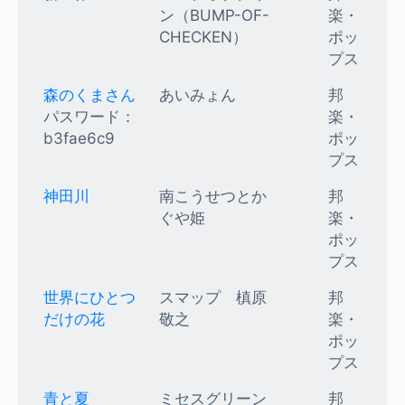
ン（BUMP-OF-
楽・
CHECKEN）
ポッ
プス
森のくまさん
あいみょん
邦
パスワード：
楽・
b3fae6c9
ポッ
プス
神田川
南こうせつとか
邦
ぐや姫
楽・
ポッ
プス
世界にひとつ
スマップ 槙原
邦
だけの花
敬之
楽・
ポッ
プス
青と夏
ミセスグリーン
邦