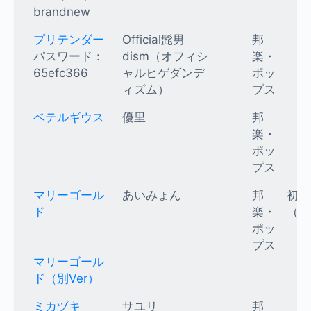
brandnew
プリテンダー
Official髭男
邦
パスワード：
dism（オフィシ
楽・
65efc366
ャルヒゲダンデ
ポッ
ィズム）
プス
ベテルギウス
優里
邦
楽・
ポッ
プス
マリーゴール
あいみょん
邦
初級
ド
楽・
（K
ポッ
プス
マリーゴール
ド（別Ver）
ミカヅキ
サユリ
邦